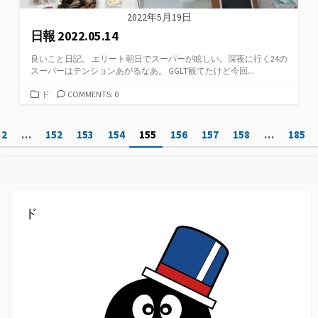
2022年5月19日
日報 2022.05.14
良いこと日記。 エリート朝日でスーパーが眩しい。深夜に行く24の
スーパーはテンションあがるなあ。 GGLT観てたけど今回...
カ
ド
COMMENTS: 0
テ
ゴ
投
2
…
152
153
154
155
156
157
158
…
185
リ
ー
稿
の
ペ
ド
ー
ジ
送
り