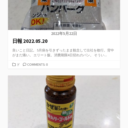
2022年5月22日
日報 2022.05.20
良いこと日記。 5月病を引きずったまま観念して出社を敢行。背中
がまだ痛い。 エリート飯。消費期限4日切れのパン。 そうい...
カ
ド
COMMENTS: 0
テ
ゴ
リ
ー