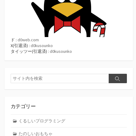
ド :
d0web.com
X(引退済) :
d0kusounko
タイッツー(引退済) :
d0kusounko
検
検
索
索
カテゴリー
くるしいプログラミング
たのしいおもちゃ