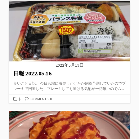
ゴ
リ
ー
2022年5月19日
日報 2022.05.16
良いこと日記。 今日も鳩に激突しかけたが危険予測していたのでブ
レーキで回避した。ブレーキしても避ける気配が一切無いのでム...
カ
ド
COMMENTS: 0
テ
ゴ
リ
ー