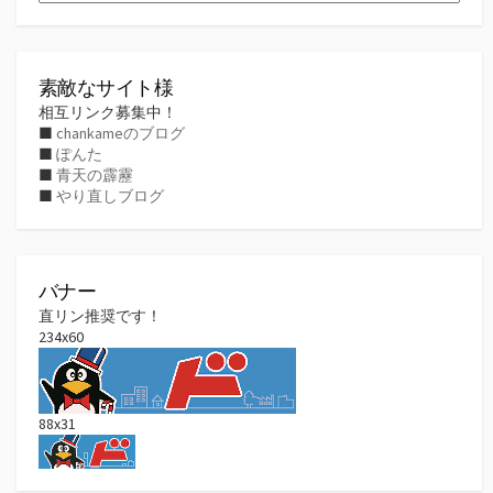
ー
カ
イ
ブ
素敵なサイト様
相互リンク募集中！
■
chankameのブログ
■
ぽんた
■
青天の霹靂
■
やり直しブログ
バナー
直リン推奨です！
234x60
88x31