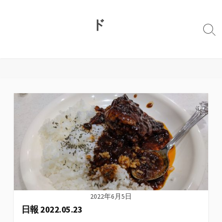
コ
ン
ド
テ
検
ン
索
切
ツ
り
へ
替
ス
え
キ
ッ
プ
2022年6月5日
日報 2022.05.23