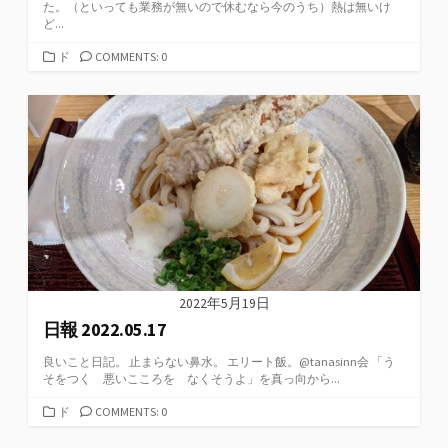
た。（といっても業務が無いので休むなら今のうち）熱は無いけ
ど...
カ
ド
COMMENTS: 0
テ
ゴ
リ
ー
2022年5月19日
日報 2022.05.17
良いこと日記。 止まらない鼻水。 エリート飯。@tanasinn会 「う
そをつく 悪いこころを なくそうよ」を真っ向から...
カ
ド
COMMENTS: 0
テ