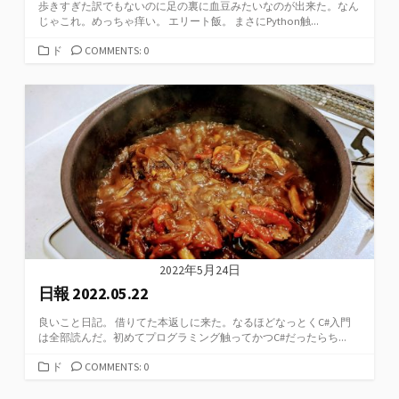
歩きすぎた訳でもないのに足の裏に血豆みたいなのが出来た。なん
じゃこれ。めっちゃ痒い。 エリート飯。 まさにPython触...
カ
ド
COMMENTS: 0
テ
ゴ
リ
ー
2022年5月24日
日報 2022.05.22
良いこと日記。 借りてた本返しに来た。なるほどなっとくC#入門
は全部読んだ。初めてプログラミング触ってかつC#だったらち...
カ
ド
COMMENTS: 0
テ