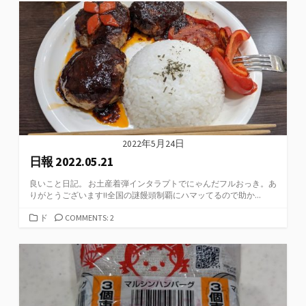
ゴ
リ
ー
2022年5月24日
日報 2022.05.21
良いこと日記。 お土産着弾インタラプトでにゃんだフルおっき。あ
りがとうございます!!全国の謎饅頭制覇にハマッてるので助か...
カ
ド
COMMENTS: 2
テ
ゴ
リ
ー