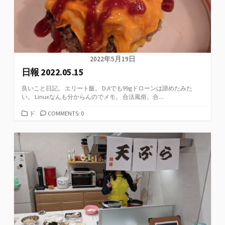
2022年5月19日
日報 2022.05.15
良いこと日記。 エリート飯。 DJIでも99gドローンは諦めたみた
い。 Linuxなんも分からんのでメモ。 合法風俗。合...
カ
ド
COMMENTS: 0
テ
ゴ
リ
ー